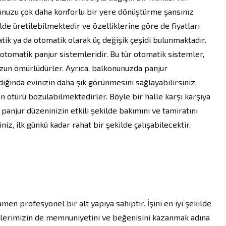
unuzu çok daha konforlu bir yere dönüştürme şansınız
lde üretilebilmektedir ve özelliklerine göre de fiyatları
tik ya da otomatik olarak üç değişik çeşidi bulunmaktadır.
tomatik panjur sistemleridir. Bu tür otomatik sistemler,
uzun ömürlüdürler. Ayrıca, balkonunuzda panjur
dığında evinizin daha şık görünmesini sağlayabilirsiniz.
n ötürü bozulabilmektedirler. Böyle bir halle karşı karşıya
 panjur düzeninizin etkili şekilde bakımını ve tamiratını
niz, ilk günkü kadar rahat bir şekilde çalışabilecektir.
en profesyonel bir alt yapıya sahiptir. İşini en iyi şekilde
erilerimizin de memnuniyetini ve beğenisini kazanmak adına