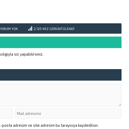
YORUM YOK
2.125
KEZ GÖRÜNTÜLENDI
ığıyla siz yapabilirsiniz.
e-posta adresim ve site adresim bu tarayıcıya kaydedilsin.