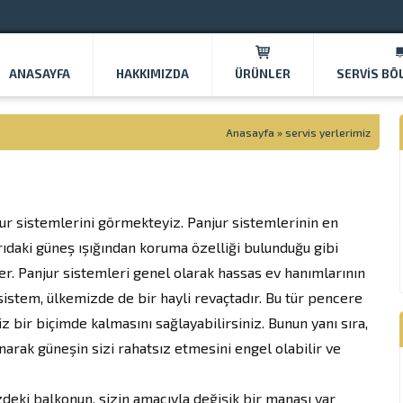
ANASAYFA
HAKKIMIZDA
ÜRÜNLER
SERVIS BÖ
Anasayfa
»
servis yerlerimiz
ur sistemlerini görmekteyiz. Panjur sistemlerinin en
ıdaki güneş ışığından koruma özelliği bulunduğu gibi
er. Panjur sistemleri genel olarak hassas ev hanımlarının
sistem, ülkemizde de bir hayli revaçtadır. Bu tür pencere
z bir biçimde kalmasını sağlayabilirsiniz. Bunun yanı sıra,
narak güneşin sizi rahatsız etmesini engel olabilir ve
deki balkonun, sizin amacıyla değişik bir manası var