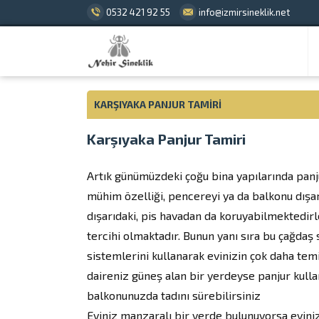
0532 421 92 55
info@izmirsineklik.net
KARŞIYAKA PANJUR TAMIRI
Karşıyaka Panjur Tamiri
Artık günümüzdeki çoğu bina yapılarında panj
mühim özelliği, pencereyi ya da balkonu dışar
dışarıdaki, pis havadan da koruyabilmektedirl
tercihi olmaktadır. Bunun yanı sıra bu çağdaş 
sistemlerini kullanarak evinizin çok daha temi
daireniz güneş alan bir yerdeyse panjur kulla
balkonunuzda tadını sürebilirsiniz
Eviniz manzaralı bir yerde bulunuyorsa eviniz