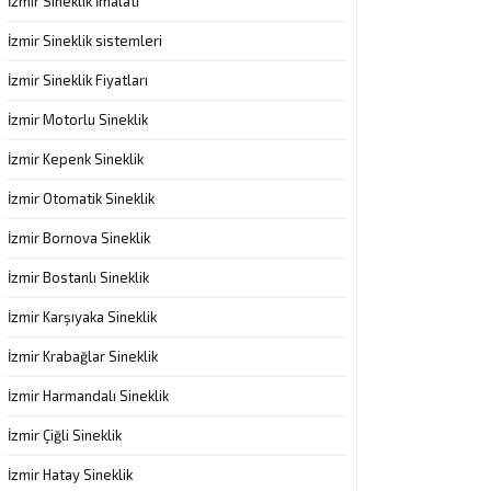
İzmir Sineklik İmalatı
İzmir Sineklik sistemleri
İzmir Sineklik Fiyatları
İzmir Motorlu Sineklik
İzmir Kepenk Sineklik
İzmir Otomatik Sineklik
İzmir Bornova Sineklik
İzmir Bostanlı Sineklik
İzmir Karşıyaka Sineklik
İzmir Krabağlar Sineklik
İzmir Harmandalı Sineklik
İzmir Çiğli Sineklik
İzmir Hatay Sineklik