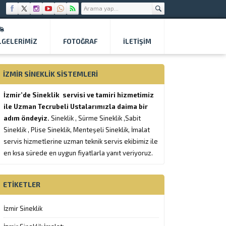
LGELERIMIZ
FOTOĞRAF
İLETİŞİM
İZMIR SINEKLIK SISTEMLERI
İzmir’de Sineklik servisi ve tamiri hizmetimiz
ile Uzman Tecrubeli Ustalarımızla daima bir
adım öndeyiz.
Sineklik , Sürme Sineklik ,Sabit
Sineklik , Plise Sineklik, Menteşeli Sineklik, İmalat
servis hizmetlerine uzman teknik servis ekibimiz ile
en kısa sürede en uygun fiyatlarla yanıt veriyoruz.
ETIKETLER
İzmir Sineklik