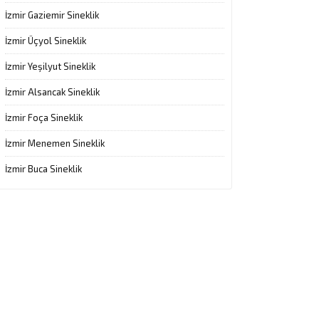
İzmir Gaziemir Sineklik
İzmir Üçyol Sineklik
İzmir Yeşilyut Sineklik
İzmir Alsancak Sineklik
İzmir Foça Sineklik
İzmir Menemen Sineklik
İzmir Buca Sineklik