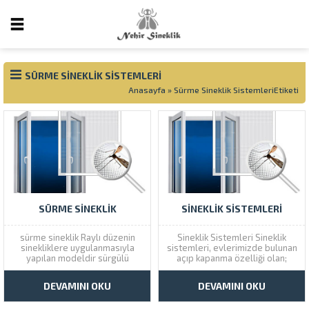
SÜRME SINEKLIK SISTEMLERI
Anasayfa
»
Sürme Sineklik SistemleriEtiketi
SÜRME SINEKLIK
SINEKLIK SISTEMLERI
sürme sineklik Raylı düzenin
Sineklik Sistemleri Sineklik
sinekliklere uygulanmasıyla
sistemleri, evlerimizde bulunan
yapılan modeldir sürgülü
açıp kapanma özelliği olan;
sineklik. Diğer modellerden
pencere, kapı, cam balkon
farkını da esasen bu ray
havalandırma boşlukları plastik
DEVAMINI OKU
DEVAMINI OKU
üstünde hareketi sağlar. Raylı
doğrama, alüminyum doğrama,
düzenin en büyük avantajı, içe
ahşap doğrama, demir doğrama